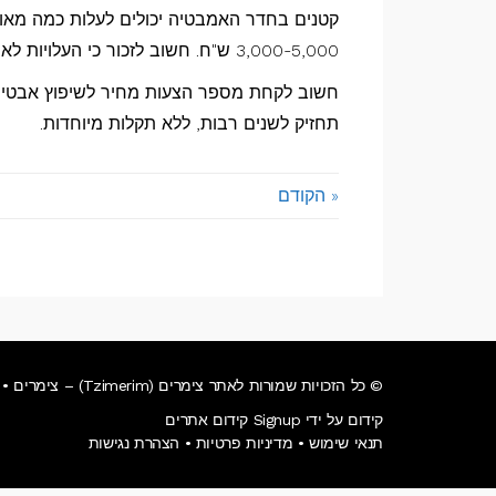
המשפחתי
קטנים בחדר האמבטיה יכולים לעלות כמה מאות 
3,000-5,000 ש"ח. חשוב לזכור כי העלויות לא כוללות את עלות החומרים אלא רק את העבודה של הפועל בשטח.
חשוב לקחת מספר הצעות מחיר לשיפוץ אבטיה,
תחזיק לשנים רבות, ללא תקלות מיוחדות.
« הקודם
© כל הזכויות שמורות לאתר צימרים (Tzimerim) – צימרים • וילות • מלונות בוטיק.
קידום על ידי Signup קידום אתרים
תנאי שימוש
•
מדיניות פרטיות
•
הצהרת נגישות