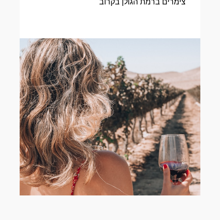
צימרים ברמת הגולן​ בקרוב