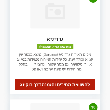
גרדיניא
צימר בעין קנייא, רמת הגולן
מקום האירוח גרדיניא (Gardinia) נמצא בכפר עין
קנייא וכולל גינה. כל יחידות האירוח מצוידות במיזוג
אוויר וטלוויזיה עם מסך שטוח וערוצי לוויין. בחלק
מהיחידות יש פינת ישיבה ו/או פטיו.
להשוואת מחירים והזמנה דרך בוקינג
10