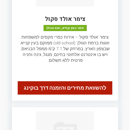
צימר אולד סקול
צימר בעין קנייא, רמת הגולן
צימר 'אולד סקול – אירוח כפרי מקסים למשפחות
וזוגות ברמת הגולן' (old school) ממוקם בעין קנייא
שבצפון הארץ, במרחק של 7.1 ק"מ ממפל הבניאס,
ויש בו אינטרנט אלחוטי בחינם, מנגל, גינה וחניה
פרטית ללא תשלום.
להשוואת מחירים והזמנה דרך בוקינג