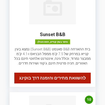
Sunset B&B
צימר בעין קנייא, רמת הגולן
בית ההארחה B&B סאנסט (Sunset B&B) נמצא בעין
קנייא במרחק של 7.5 ק"מ ממפל הבניאס ו-4.1 ק"מ
ממבצר נמרוד, וכולל גינה, אינטרנט אלחוטי חינם בכל
האזורים, חניה פרטית חינם, ג'קוזי ושירות חדרים.
להשוואת מחירים והזמנה דרך בוקינג
10