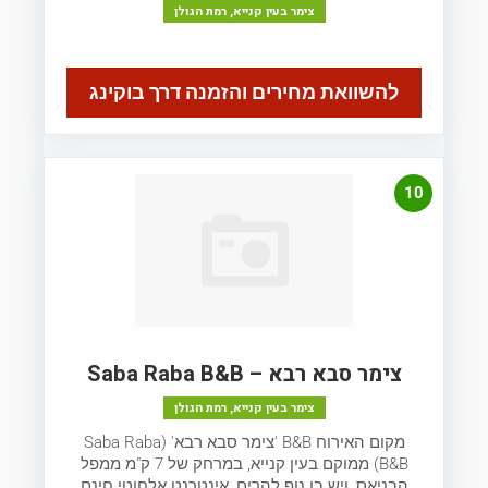
צימר בעין קנייא, רמת הגולן
להשוואת מחירים והזמנה דרך בוקינג
10
צימר סבא רבא – Saba Raba B&B
צימר בעין קנייא, רמת הגולן
מקום האירוח B&B 'צימר סבא רבא' (Saba Raba
B&B) ממוקם בעין קנייא, במרחק של 7 ק"מ ממפל
הבניאס, ויש בו נוף להרים, אינטרנט אלחוטי חינם