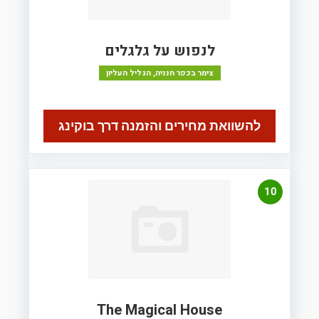
לנפוש על גלגלים
צימר בכפר חנניה, הגליל העליון
להשוואת מחירים והזמנה דרך בוקינג
10
The Magical House