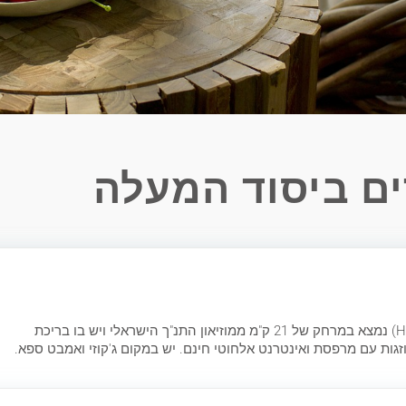
ם ביסוד המעלה
מקום האירוח הדר בכפר (Hadar Bakfar) נמצא במרחק של 21 ק"מ ממוזיאון התנ"ך הישראלי ויש בו בריכת
מוזגות עם מרפסת ואינטרנט אלחוטי חינם. יש במקום ג'קוזי ואמבט ספא.