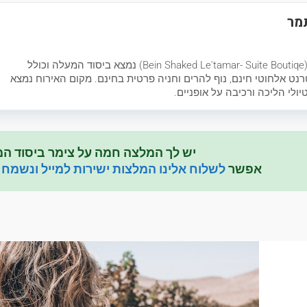
תמר
צימר 'סוויטת בוטיק – בין שקד לתמר' (Bein Shaked Le'tamar- Suite Boutiqe) נמצא ביסוד המעלה וכולל
טרנט אלחוטי חינם, נוף להרים וחניה פרטית בחינם. מקום האירוח נמצא
יולי הליכה ורכיבה על אופניים.
יש לך המלצה חמה על צימר ביסוד המ
אפשר
לשלוח אלינו המלצות ישירות למייל ונשמח 