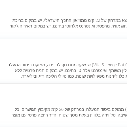
צימר אחוזת דודין (Dudin Mansion) נמצא במרחק של 22 ק"מ ממוזיאון התנ"ך הישראלי. יש במקום בריכת
זוג אוויר, מרפסת ואינטרנט אלחוטי בחינם. יש במקום האירוח ג'קוזי
בית הנופש והצימר 'וילה בת גליל' (Villa & Lodge Bat Galil) שנשקף ממנו נוף לבריכה, ממוקם ביסוד המעלה
קלין משותף ואינטרנט אלחוטי בחינם. יש במקום חניה פרטית ללא
לו ליהנות מפעילויות שונות, כמו טיולי הליכה, דיג וביליארד.
צימר אהבה ולימונים (Love & Lemons) ממוקם ביסוד המעלה, במרחק של 26 ק“מ מקיבוץ הגושרים. כל
ישיבה, טלוויזיה בלוויין בעלת מסך שטוח וחדר רחצה פרטי עם מוצרי