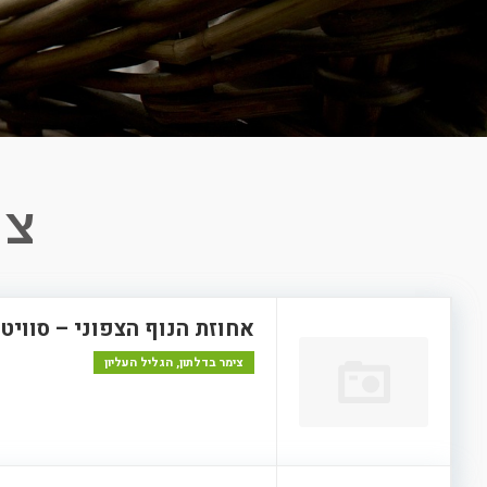
צי
אחוזת הנוף הצפוני – סוויט
צימר בדלתון, הגליל העליון