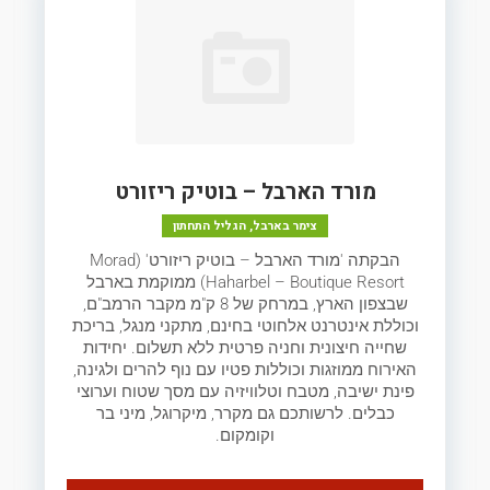
מורד הארבל – בוטיק ריזורט
צימר בארבל, הגליל התחתון
הבקתה 'מורד הארבל – בוטיק ריזורט' (Morad
Haharbel – Boutique Resort) ממוקמת בארבל
שבצפון הארץ, במרחק של 8 ק"מ מקבר הרמב"ם,
וכוללת אינטרנט אלחוטי בחינם, מתקני מנגל, בריכת
שחייה חיצונית וחניה פרטית ללא תשלום. יחידות
האירוח ממוזגות וכוללות פטיו עם נוף להרים ולגינה,
פינת ישיבה, מטבח וטלוויזיה עם מסך שטוח וערוצי
כבלים. לרשותכם גם מקרר, מיקרוגל, מיני בר
וקומקום.