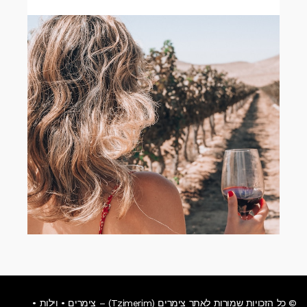
© כל הזכויות שמורות לאתר צימרים (Tzimerim) – צימרים • וילות •