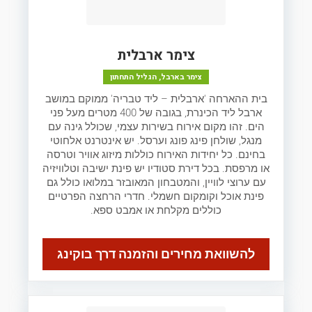
צימר ארבלית
צימר בארבל, הגליל התחתון
בית ההארחה 'ארבלית – ליד טבריה' ממוקם במושב
ארבל ליד הכינרת, בגובה של 400 מטרים מעל פני
הים. זהו מקום אירוח בשירות עצמי, שכולל גינה עם
מנגל, שולחן פינג פונג וערסל. יש אינטרנט אלחוטי
בחינם. כל יחידות האירוח כוללות מיזוג אוויר וטרסה
או מרפסת. בכל דירת סטודיו יש פינת ישיבה וטלוויזיה
עם ערוצי לוויין, והמטבחון המאובזר במלואו כולל גם
פינת אוכל וקומקום חשמלי. חדרי הרחצה הפרטיים
כוללים מקלחת או אמבט ספא.
להשוואת מחירים והזמנה דרך בוקינג