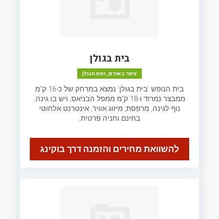
בית בגולן
צימר באודם, רמת הגולן
בית הנופש 'בית בגולן' נמצא במרחק של כ-16 ק"מ
ממבצר נמרוד ו-18 ק"מ ממפל הבניאס, ויש בו גינה,
נוף לגינה, מרפסת, מיזוג אוויר, אינטרנט אלחוטי
בחינם וחניה פרטית.
להשוואת מחירים והזמנה דרך בוקינג